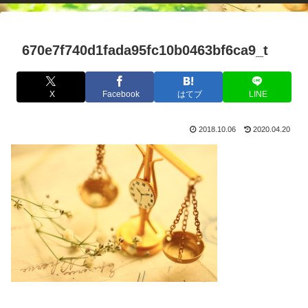
670e7f740d1fada95fc10b0463bf6ca9_t
X
Facebook
はてブ
LINE
2018.10.06
2020.04.20