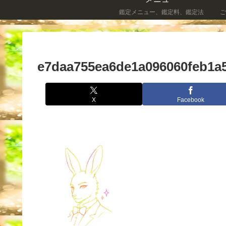
鑑定メニュー、鑑定料、鑑定法
ご
e7daa755ea6de1a096060feb1a5
X
Facebook