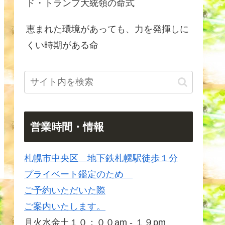
ド・トランプ大統領の命式
恵まれた環境があっても、力を発揮しに
くい時期がある命
営業時間・情報
札幌市中央区 地下鉄札幌駅徒歩１分
プライベート鑑定のため
ご予約いただいた際
ご案内いたします。
月火水金土１０：００am - １９pm