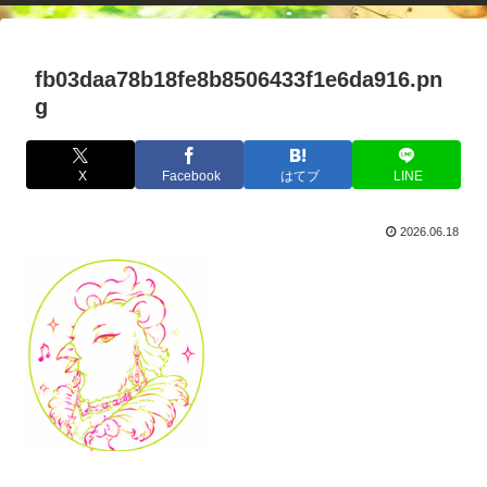
fb03daa78b18fe8b8506433f1e6da916.pn
g
X
Facebook
はてブ
LINE
2026.06.18