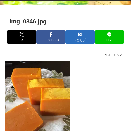
img_0346.jpg
X
Facebook
はてブ
LINE
2019.05.25