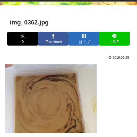
img_0362.jpg
X
Facebook
はてブ
LINE
2019.05.25