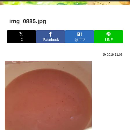
img_0885.jpg
X
Facebook
はてブ
LINE
2019.11.06