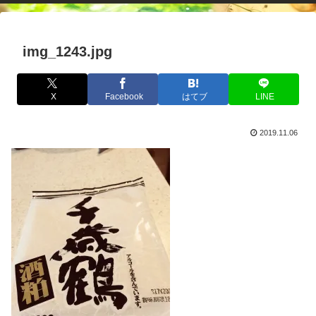
img_1243.jpg
X
Facebook
はてブ
LINE
2019.11.06