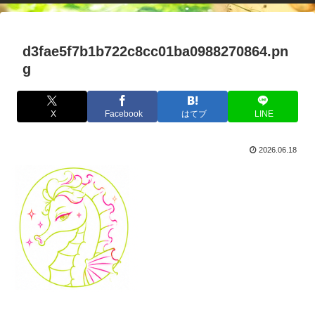
d3fae5f7b1b722c8cc01ba0988270864.pn
g
X
Facebook
はてブ
LINE
2026.06.18