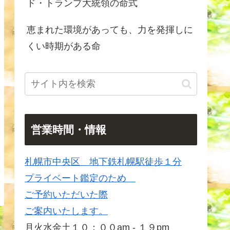
ド・トランプ大統領の命式
恵まれた環境があっても、力を発揮しに
くい時期がある命
営業時間・情報
札幌市中央区 地下鉄札幌駅徒歩１分
プライベート鑑定のため
ご予約いただいた際
ご案内いたします。
月火水金土１０：００am - １９pm