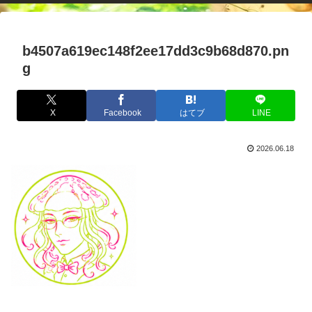
b4507a619ec148f2ee17dd3c9b68d870.pn
g
X
Facebook
はてブ
LINE
2026.06.18