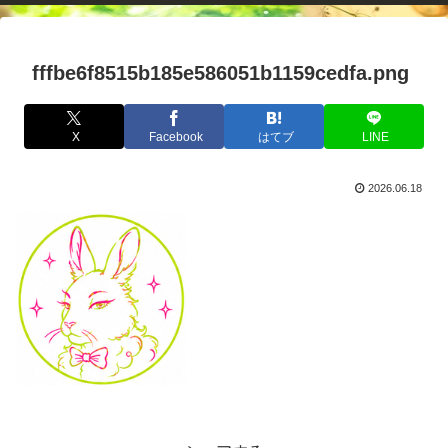
fffbe6f8515b185e586051b1159cedfa.png
X
Facebook
はてブ
LINE
2026.06.18