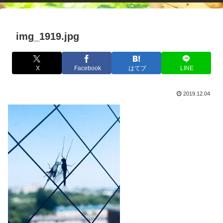
img_1919.jpg
X
Facebook
はてブ
LINE
2019.12.04