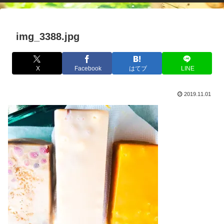
img_3388.jpg
X
Facebook
はてブ
LINE
2019.11.01