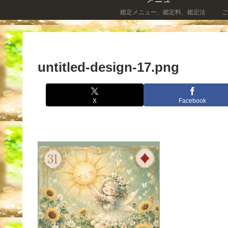
鑑定メニュー、鑑定料、鑑定法
ご
untitled-design-17.png
X
Facebook