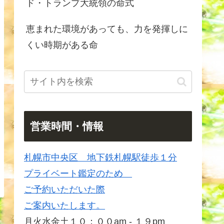
ド・トランプ大統領の命式
恵まれた環境があっても、力を発揮しに
くい時期がある命
営業時間・情報
札幌市中央区 地下鉄札幌駅徒歩１分
プライベート鑑定のため
ご予約いただいた際
ご案内いたします。
月火水金土１０：００am - １９pm